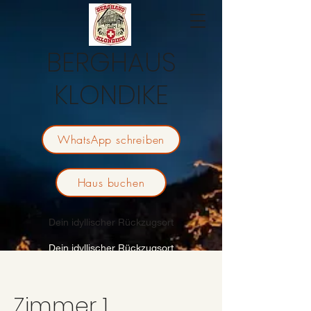
BERGHAUS
KLONDIKE
WhatsApp schreiben
Haus buchen
Dein idyllischer Rückzugsort
Dein idyllischer Rückzugsort
Zimmer 1